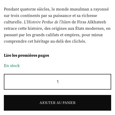
Pendant quatorze siècles, le monde musulman a rayonné
sur trois continents par sa puissance et sa richesse
culturelle.
L’Histoire Perdue de l’Islam
de Firas Alkhateeb
retrace cette histoire, des origines aux États modernes, en
passant par les grands califats et empires, pour mieux
comprendre cet héritage au-delà des clichés.
Lire les premières pages
En stock
quantité
de
L'histoire
perdue
de
AJOUTER AU PANIER
l'islam