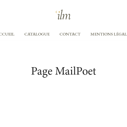
Maison d'édition dédiée à l'islam
ILM EDITIONS
CCUEIL
CATALOGUE
CONTACT
MENTIONS LÉGAL
Page MailPoet